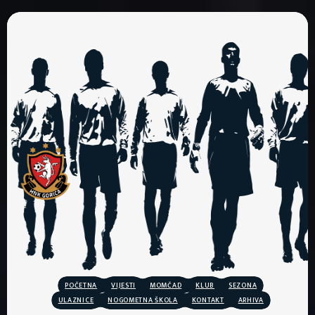
POČETNA
VIJESTI
MOMČAD
KLUB
SEZONA
ULAZNICE
NOGOMETNA ŠKOLA
KONTAKT
ARHIVA