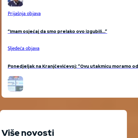
Prijašnja objava
“Imam osjećaj da smo prelako ovo izgubili…”
Sljedeća objava
Ponedjeljak na Kranjčevićevoj: “Ovu utakmicu moramo odra
Više novosti