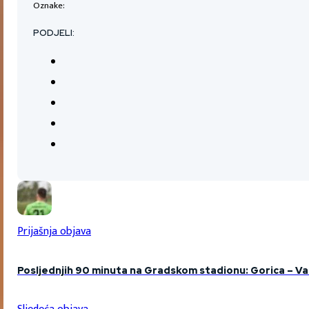
Oznake:
PODJELI:
Prijašnja objava
Posljednjih 90 minuta na Gradskom stadionu: Gorica – Va