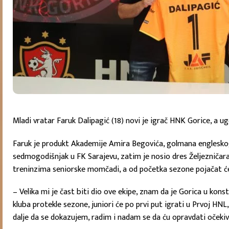
Mladi vratar Faruk Dalipagić (18) novi je igrač HNK Gorice, a u
Faruk je produkt Akademije Amira Begovića, golmana engleskog
sedmogodišnjak u FK Sarajevu, zatim je nosio dres Željezničara, 
treninzima seniorske momčadi, a od početka sezone pojačat će
– Velika mi je čast biti dio ove ekipe, znam da je Gorica u ko
kluba protekle sezone, juniori će po prvi put igrati u Prvoj HN
dalje da se dokazujem, radim i nadam se da ću opravdati očekivan