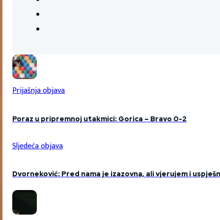
Prijašnja objava
Poraz u pripremnoj utakmici: Gorica – Bravo 0-2
Sljedeća objava
Dvorneković: Pred nama je izazovna, ali vjerujem i uspješ