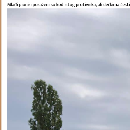
Mlađi pioniri poraženi su kod istog protivnika, ali dečkima čes