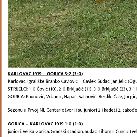
KARLOVAC 1919 – GORICA 3-2 (3-0)
Karlovac. Igralište Branko Čavlović – Čavlek. Sudac: Jan Jelić (O
STRIJELCI: 1-0 Čović (10), 2-0 Brkljačić (11), 3-0 Brkljačić (23), 3-1
GORICA: Paunović, Vrbanić, Hapač, Salihović, Berdik, Čale, Jorgić,
Sezonu u Prvoj NL Centar otvorili su juniori 2 i kadeti 2, takođ
GORICA – KARLOVAC 1919 1-0 (1-0)
juniori. Velika Gorica. Gradski stadion. Sudac Tihomir Čunčić (Ve