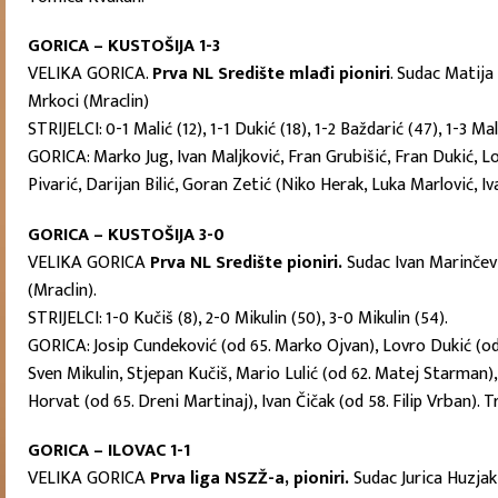
GORICA – KUSTOŠIJA 1-3
VELIKA GORICA.
Prva NL Središte mlađi pioniri
. Sudac Matija
Mrkoci (Mraclin)
STRIJELCI: 0-1 Malić (12), 1-1 Dukić (18), 1-2 Baždarić (47), 1-3 Mal
GORICA: Marko Jug, Ivan Maljković, Fran Grubišić, Fran Dukić, Lo
Pivarić, Darijan Bilić, Goran Zetić (Niko Herak, Luka Marlović,
GORICA – KUSTOŠIJA 3-0
VELIKA GORICA
Prva NL Središte pioniri.
Sudac Ivan Marinčevi
(Mraclin).
STRIJELCI: 1-0 Kučiš (8), 2-0 Mikulin (50), 3-0 Mikulin (54).
GORICA: Josip Cundeković (od 65. Marko Ojvan), Lovro Dukić (od 62
Sven Mikulin, Stjepan Kučiš, Mario Lulić (od 62. Matej Starman
Horvat (od 65. Dreni Martinaj), Ivan Čičak (od 58. Filip Vrban). 
GORICA – ILOVAC 1-1
VELIKA GORICA
Prva liga NSZŽ-a, pioniri.
Sudac Jurica Huzjak