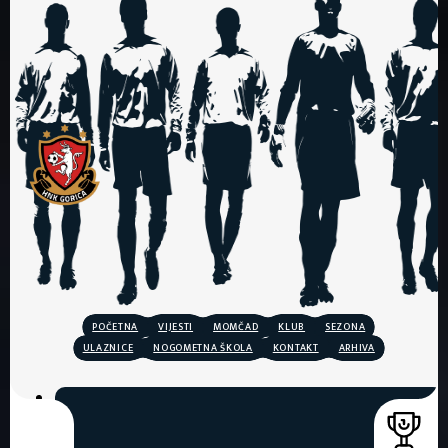
POČETNA
VIJESTI
MOMČAD
KLUB
SEZONA
ULAZNICE
NOGOMETNA ŠKOLA
KONTAKT
ARHIVA