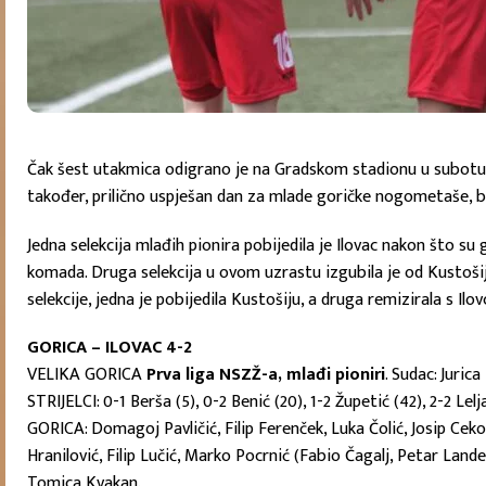
Čak šest utakmica odigrano je na Gradskom stadionu u subotu, bi
također, prilično uspješan dan za mlade goričke nogometaše, bu
Jedna selekcija mlađih pionira pobijedila je Ilovac nakon što su g
komada. Druga selekcija u ovom uzrastu izgubila je od Kustošije,
selekcije, jedna je pobijedila Kustošiju, a druga remizirala s Ilo
GORICA – ILOVAC 4-2
VELIKA GORICA
Prva liga NSZŽ-a, mlađi pioniri
. Sudac: Juric
STRIJELCI: 0-1 Berša (5), 0-2 Benić (20), 1-2 Župetić (42), 2-2 Lel
GORICA: Domagoj Pavličić, Filip Ferenček, Luka Čolić, Josip Cek
Hranilović, Filip Lučić, Marko Pocrnić (Fabio Čagalj, Petar Land
Tomica Kvakan.