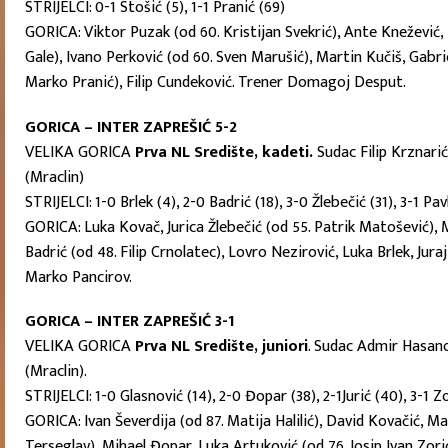
STRIJELCI: 0-1 Stošić (5), 1-1 Pranić (69)
GORICA: Viktor Puzak (od 60. Kristijan Svekrić), Ante Knežević, F
Gale), Ivano Perković (od 60. Sven Marušić), Martin Kučiš, Gabrie
Marko Pranić), Filip Cundeković. Trener Domagoj Desput.
GORICA – INTER ZAPREŠIĆ 5-2
VELIKA GORICA
Prva NL Središte, kadeti.
Sudac Filip Krznari
(Mraclin)
STRIJELCI: 1-0 Brlek (4), 2-0 Badrić (18), 3-0 Žlebečić (31), 3-1 Pav
GORICA: Luka Kovač, Jurica Žlebečić (od 55. Patrik Matošević), M
Badrić (od 48. Filip Crnolatec), Lovro Nezirović, Luka Brlek, Jur
Marko Pancirov.
GORICA – INTER ZAPREŠIĆ 3-1
VELIKA GORICA
Prva NL Središte, juniori
. Sudac Admir Hasano
(Mraclin).
STRIJELCI: 1-0 Glasnović (14), 2-0 Đopar (38), 2-1Jurić (40), 3-1 Z
GORICA: Ivan Ševerdija (od 87. Matija Halilić), David Kovačić, M
Terseglav), Mihael Đopar, Luka Artuković (od 76. Josip Ivan Zorica