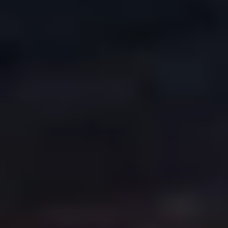
COPYRIGHT © 2026. HNK GORICA
CREATION & HOST: MIDNEL