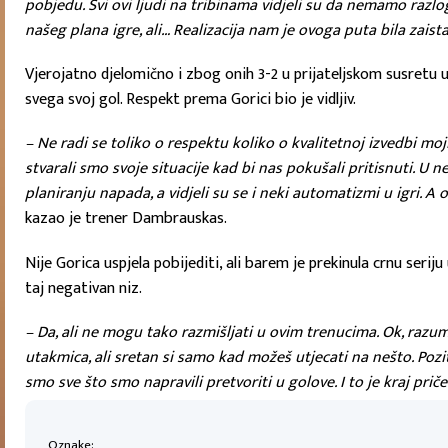
pobjedu. Svi ovi ljudi na tribinama vidjeli su da nemamo razlo
našeg plana igre, ali… Realizacija nam je ovoga puta bila zaista
Vjerojatno djelomično i zbog onih 3-2 u prijateljskom susretu u
svega svoj gol. Respekt prema Gorici bio je vidljiv.
– Ne radi se toliko o respektu koliko o kvalitetnoj izvedbi moji
stvarali smo svoje situacije kad bi nas pokušali pritisnuti. U 
planiranju napada, a vidjeli su se i neki automatizmi u igri. A
kazao je trener Dambrauskas.
Nije Gorica uspjela pobijediti, ali barem je prekinula crnu s
taj negativan niz.
– Da, ali ne mogu tako razmišljati u ovim trenucima. Ok, razum
utakmica, ali sretan si samo kad možeš utjecati na nešto. Poz
smo sve što smo napravili pretvoriti u golove. I to je kraj priče
Oznake: