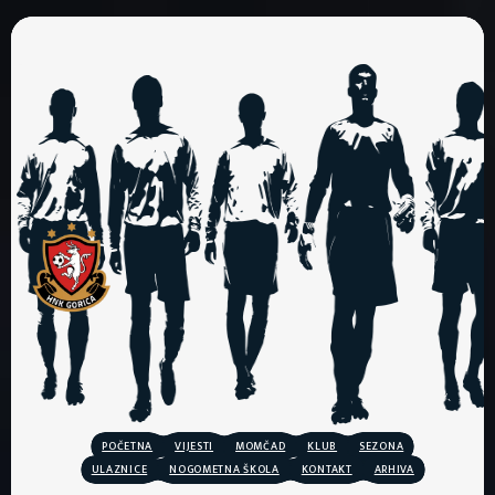
POČETNA
VIJESTI
MOMČAD
KLUB
SEZONA
ULAZNICE
NOGOMETNA ŠKOLA
KONTAKT
ARHIVA