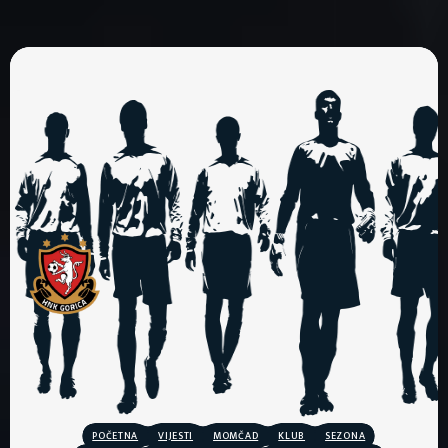
POČETNA
VIJESTI
MOMČAD
KLUB
SEZONA