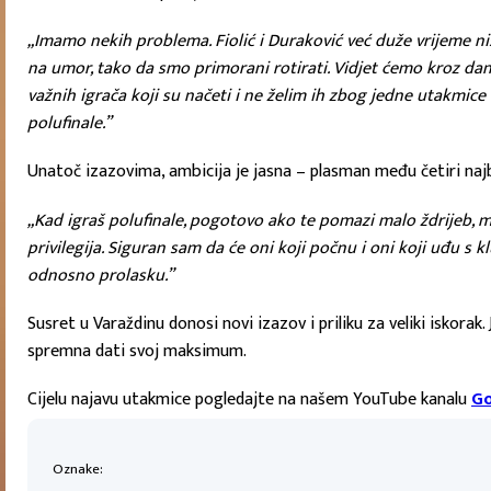
„Imamo nekih problema. Fiolić i Duraković već duže vrijeme nisu
na umor, tako da smo primorani rotirati. Vidjet ćemo kroz da
važnih igrača koji su načeti i ne želim ih zbog jedne utakmic
polufinale.”
Unatoč izazovima, ambicija je jasna – plasman među četiri na
„Kad igraš polufinale, pogotovo ako te pomazi malo ždrijeb, mož
privilegija. Siguran sam da će oni koji počnu i oni koji uđu s
odnosno prolasku.”
Susret u Varaždinu donosi novi izazov i priliku za veliki iskorak.
spremna dati svoj maksimum.
Cijelu najavu utakmice pogledajte na našem YouTube kanalu
Go
Oznake: