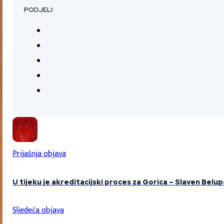
PODJELI:
Prijašnja objava
U tijeku je akreditacijski proces za Gorica – Slaven Belu
Sljedeća objava