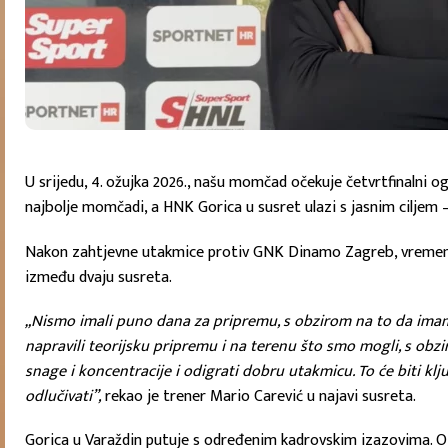
U srijedu, 4. ožujka 2026., našu momčad očekuje četvrtfinalni 
najbolje momčadi, a HNK Gorica u susret ulazi s jasnim ciljem – 
Nakon zahtjevne utakmice protiv GNK Dinamo Zagreb, vremena z
između dvaju susreta.
„Nismo imali puno dana za pripremu, s obzirom na to da imam
napravili teorijsku pripremu i na terenu što smo mogli, s obz
snage i koncentracije i odigrati dobru utakmicu. To će biti klj
odlučivati”,
rekao je trener Mario Carević u najavi susreta.
Gorica u Varaždin putuje s određenim kadrovskim izazovima. O