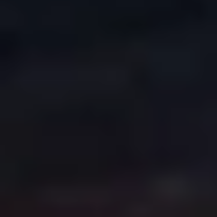
COPYRIGHT © 2026. HNK GORICA
CREATION & HOST: MIDNEL