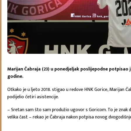
Marijan Čabraja (23) u ponedjeljak poslijepodne potpisao 
godine.
Otkako je u ljeto 2018. stigao u redove HNK Gorice, Marijan Č
podijelio četiri asistencije.
– Sretan sam što sam produžio ugovor s Goricom. To je znak d
velika čast – rekao je Čabraja nakon potpisa novog dvogodišnj