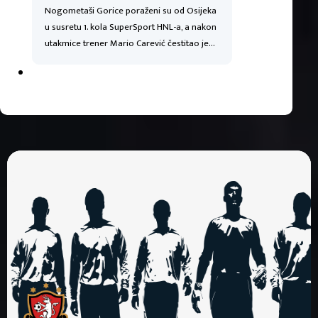
Nogometaši Gorice poraženi su od Osijeka
u susretu 1. kola SuperSport HNL-a, a nakon
utakmice trener Mario Carević čestitao je…