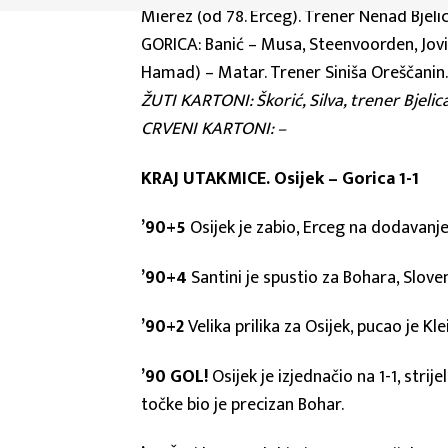
Mierez (od 78. Erceg). Trener Nenad Bjelic
GORICA: Banić – Musa, Steenvoorden, Joviči
Hamad) – Matar. Trener Siniša Oreščanin
ŽUTI KARTONI: Škorić, Silva, trener Bjelica
CRVENI KARTONI: –
KRAJ UTAKMICE. Osijek – Gorica 1-1
’90+5
Osijek je zabio, Erceg na dodavanje
’90+4
Santini je spustio za Bohara, Slove
’90+2
Velika prilika za Osijek, pucao je K
’90 GOL!
Osijek je izjednačio na 1-1, stri
točke bio je precizan Bohar.