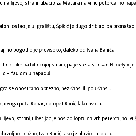
u na lijevoj strani, ubacio za Matara na vrhu peterca, no nap
on" ostao je u igralištu, Špikić je dugo driblao, pa pronašao L
kaj, no pogodio je previsoko, daleko od Ivana Banića.
do prilike na bilo kojoj strani, pa je šteta što sad Nimely nije
ilo – faulom u napadu!
Igra se obostrano oprezno, bez šansi ili polušansi…
, ovoga puta Bohar, no opet Banić lako hvata.
 lijevoj strani, Liberijac je poslao loptu na vrh peterca, no Iv
dovoljno snažno, Ivan Banić lako je ulovio tu loptu.