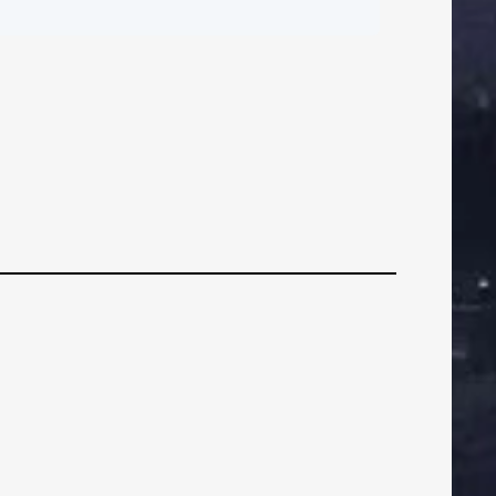
ČI
BRANIČI
BRANIČI
Bod u Gradskom
rtu: Osijek – Gorica
-1
VEZNI
VEZNI
VEZN