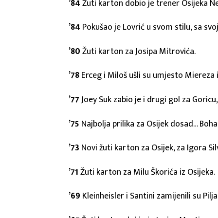
’84
Žuti karton dobio je trener Osijeka Ne
’84
Pokušao je Lovrić u svom stilu, sa svoje
’80
Žuti karton za Josipa Mitrovića.
’78
Erceg i Miloš ušli su umjesto Miereza i
’77
Joey Suk zabio je i drugi gol za Goricu,
’75
Najbolja prilika za Osijek dosad… Boha
’73
Novi žuti karton za Osijek, za Igora Sil
’71
Žuti karton za Milu Škorića iz Osijeka.
’69
Kleinheisler i Santini zamijenili su Pilj