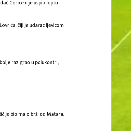
adač Gorice nije uspio loptu
ovrića, čiji je udarac ljevicom
 bolje razigrao u polukontri,
ušić je bio malo brži od Matara.