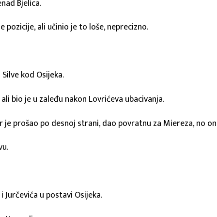
nad Bjelica.
 pozicije, ali učinio je to loše, neprecizno.
 Silve kod Osijeka.
 ali bio je u zaleđu nakon Lovrićeva ubacivanja.
r je prošao po desnoj strani, dao povratnu za Miereza, no on
vu.
a i Jurčevića u postavi Osijeka.