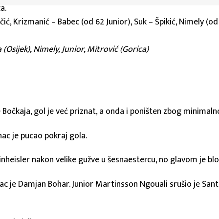
a.
ć, Krizmanić – Babec (od 62 Junior), Suk – Špikić, Nimely (od 5
.
 (Osijek), Nimely, Junior, Mitrović (Gorica)
 Bočkaja, gol je već priznat, a onda i poništen zbog minimaln
nac je pucao pokraj gola.
leinheisler nakon velike gužve u šesnaestercu, no glavom je bl
jelac je Damjan Bohar. Junior Martinsson Ngouali srušio je Santi