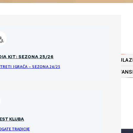
ĆA PRAVILA O PRODAJI ULAZNICA
IA KIT: SEZONA 25/26
ULAZ
KE DATOTEKE
NCI I PRAVILA ULAZNICA ZA HNK GORICU
TRETI IGRAČA – SEZONA 24/25
FANS
RI
VRATARI
VRATAR
EST KLUBA
OGATE TRADICIJE