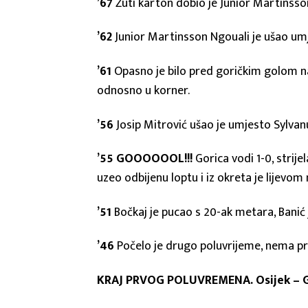
’67
Žuti karton dobio je Junior Martinsso
’62
Junior Martinsson Ngouali je ušao um
’61
Opasno je bilo pred goričkim golom na
odnosno u korner.
’56
Josip Mitrović ušao je umjesto Sylvan
’55 GOOOOOOL!!!
Gorica vodi 1-0, strije
uzeo odbijenu loptu i iz okreta je lijev
’51
Bočkaj je pucao s 20-ak metara, Banić j
’46
Počelo je drugo poluvrijeme, nema p
KRAJ PRVOG POLUVREMENA. Osijek – G