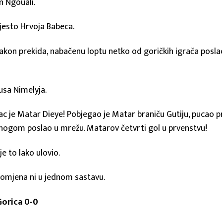
n Ngouali.
jesto Hrvoja Babeca.
kon prekida, nabačenu loptu netko od goričkih igrača poslao
usa Nimelyja.
lac je Matar Dieye! Pobjegao je Matar braniču Gutiju, pucao pr
om nogom poslao u mrežu. Matarov četvrti gol u prvenstvu!
e to lako ulovio.
romjena ni u jednom sastavu.
orica 0-0