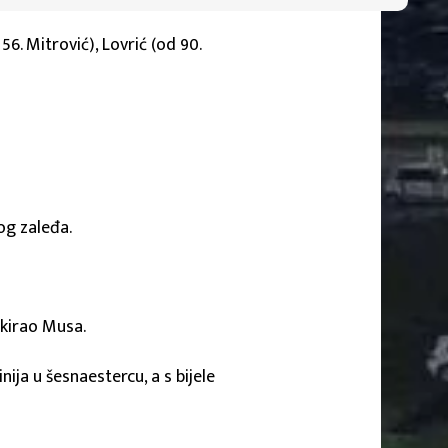
6. Mitrović), Lovrić (od 90.
og zaleđa.
okirao Musa.
nija u šesnaestercu, a s bijele