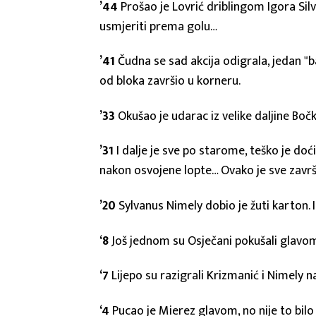
’44
Prošao je Lovrić driblingom Igora Silv
usmjeriti prema golu…
’41
Čudna se sad akcija odigrala, jedan "bal
od bloka završio u korneru.
’33
Okušao je udarac iz velike daljine Boč
’31
I dalje je sve po starome, teško je doći 
nakon osvojene lopte… Ovako je sve završ
’20
Sylvanus Nimely dobio je žuti karton. 
‘8
Još jednom su Osječani pokušali glavom
‘7
Lijepo su razigrali Krizmanić i Nimely na
‘4
Pucao je Mierez glavom, no nije to bilo 