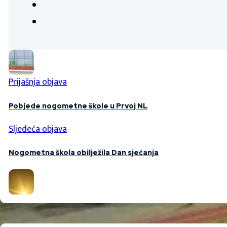
Prijašnja objava
Pobjede nogometne škole u Prvoj NL
Sljedeća objava
Nogometna škola obilježila Dan sjećanja