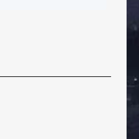
ČI
BRANIČI
BRANIČI
BLACK FRIDAY u Fan
pointu
ZNI
VEZNI
VEZNI