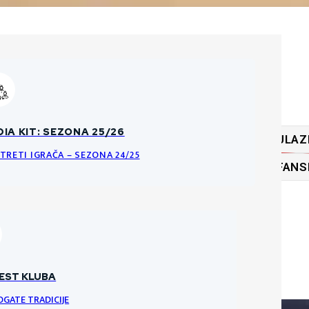
ĆA PRAVILA O PRODAJI ULAZNICA
IA KIT: SEZONA 25/26
ULAZ
KE DATOTEKE
NCI I PRAVILA ULAZNICA ZA HNK GORICU
TRETI IGRAČA – SEZONA 24/25
FANS
RI
VRATARI
VRATAR
EST KLUBA
OGATE TRADICIJE