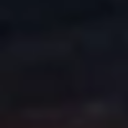
COPYRIGHT © 2026. HNK GORICA
CREATION & HOST: MIDNEL