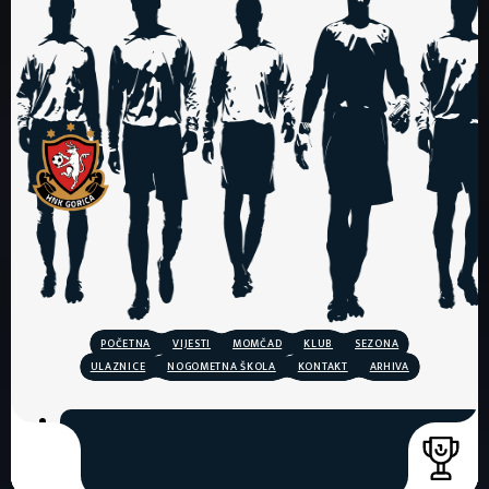
POČETNA
VIJESTI
MOMČAD
KLUB
SEZONA
ULAZNICE
NOGOMETNA ŠKOLA
KONTAKT
ARHIVA