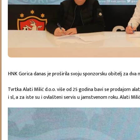
HNK Gorica danas je proširila svoju sponzorsku obitelj za dva 
Tvrtka Alati Milić d.o.o. više od 25 godina bavi se prodajom al
i sl, a za iste su i ovlašteni servis u jamstvenom roku. Alati M