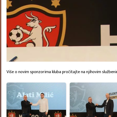
Više o novim sponzorima kluba pročitajte na njihovim služben