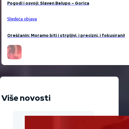
Pogodi i osvoji: Slaven Belupo – Gorica
Sljedeća objava
Oreščanin: Moramo biti i strpljivi, i precizni, i fokusirani!
Više novosti