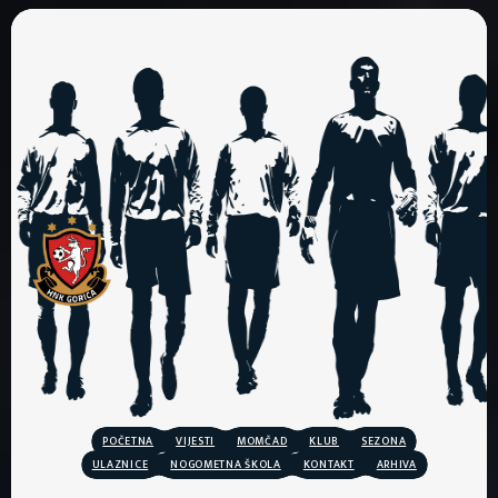
POČETNA
VIJESTI
MOMČAD
KLUB
SEZONA
ULAZNICE
NOGOMETNA ŠKOLA
KONTAKT
ARHIVA